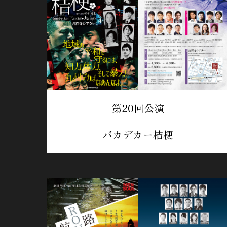
第20回公演
バカデカー桔梗