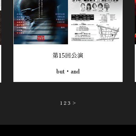
第15回公演
but・and
1
2
3
>