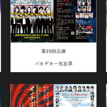
第19回公演
バカデカー勿忘草