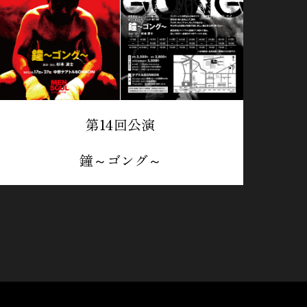
第14回公演
鐘～ゴング～